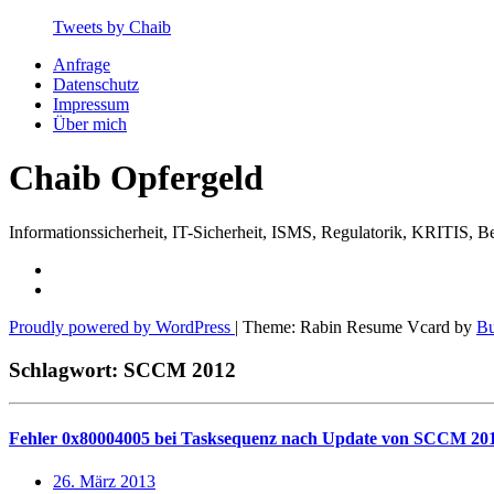
Skip
Tweets by Chaib
to
Anfrage
content
Datenschutz
Impressum
Über mich
Chaib Opfergeld
Informationssicherheit, IT-Sicherheit, ISMS, Regulatorik, KRITIS,
Proudly powered by WordPress
|
Theme: Rabin Resume Vcard by
B
Schlagwort:
SCCM 2012
Fehler 0x80004005 bei Tasksequenz nach Update von SCCM 2
26. März 2013