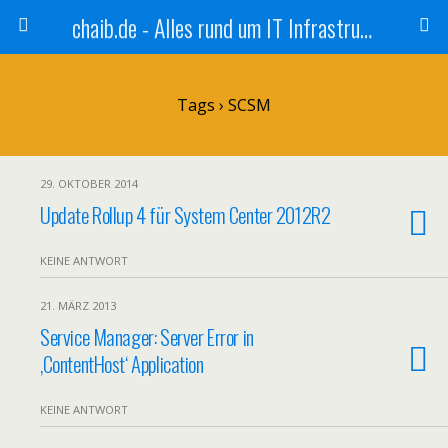
chaib.de - Alles rund um IT Infrastruktur
Tags › SCSM
29. OKTOBER 2014
Update Rollup 4 für System Center 2012R2
KEINE ANTWORT
21. MÄRZ 2013
Service Manager: Server Error in
‚ContentHost‘ Application
KEINE ANTWORT