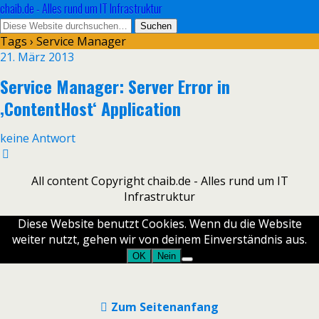
chaib.de - Alles rund um IT Infrastruktur
Tags › Service Manager
21. März 2013
Service Manager: Server Error in
‚ContentHost‘ Application
keine Antwort
All content Copyright chaib.de - Alles rund um IT
Infrastruktur
Diese Website benutzt Cookies. Wenn du die Website
weiter nutzt, gehen wir von deinem Einverständnis aus.
OK
Nein
Zum Seitenanfang